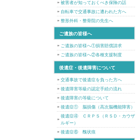
被害者が知っておくべき保険の話
自転車で交通事故に遭われた方へ
整形外科・整骨院の先生へ
ご遺族の皆様へ
ご遺族の皆様へ①損害賠償請求
ご遺族の皆様へ②各種支援制度
後遺症・後遺障害について
交通事故で後遺症を負った方へ
後遺障害等級の認定手続の流れ
後遺障害の等級について
後遺症① 脳損傷（高次脳機能障害）
後遺症④ ＣＲＰＳ（ＲＳＤ・カウザ
ルギー）
後遺症⑥ 醜状痕