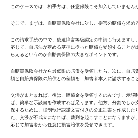
このケースでは、相手方は、任意保険こそ加入していません
そこで、まずは、自賠責保険会社に対し、損害の賠償を求め
この請求手続の中で、後遺障害等級認定の申請も行えますし
応じて、自賠法が定める基準に従った賠償を受領することが
らえるというのが自賠責保険の大きなポイントです。
自賠責保険会社から最低限の賠償を受領したら、次に、自賠
額と自賠責保険の賠償との差額を、加害者本人に請求するこ
交渉がまとまれば、後は、賠償金を受領するのみです。示談
ば、簡単な示談書を作成すれば足ります。他方、分割でしか
保するために、強制執行認諾文言付きの公正証書を作成した
た、交渉が不成立になれば、裁判を起こすことになりますが
応じて加害者から任意に損害賠償を受領できます。