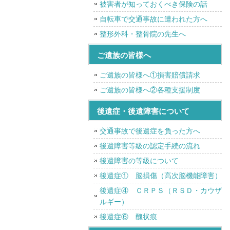
被害者が知っておくべき保険の話
自転車で交通事故に遭われた方へ
整形外科・整骨院の先生へ
ご遺族の皆様へ
ご遺族の皆様へ①損害賠償請求
ご遺族の皆様へ②各種支援制度
後遺症・後遺障害について
交通事故で後遺症を負った方へ
後遺障害等級の認定手続の流れ
後遺障害の等級について
後遺症① 脳損傷（高次脳機能障害）
後遺症④ ＣＲＰＳ（ＲＳＤ・カウザ
ルギー）
後遺症⑥ 醜状痕